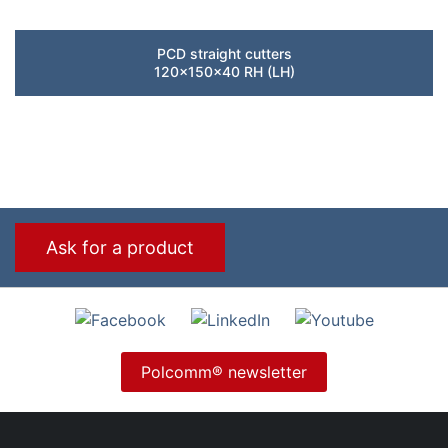
PCD straight cutters
120x150x40 RH (LH)
Ask for a product
Polcomm® newsletter