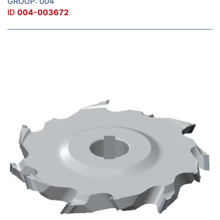
GROUP: 004
ID
004-003672