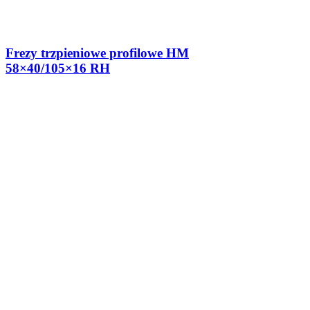
Frezy trzpieniowe profilowe HM
58×40/105×16 RH