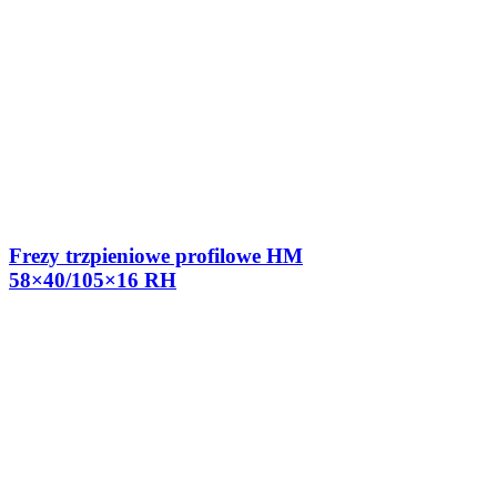
Frezy trzpieniowe profilowe HM
58×40/105×16 RH