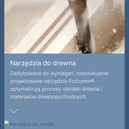
Narzędzia do drewna
Dedykowane do wymagań, indywidualnie
projektowane narzędzia Polcomm®
optymalizują procesy obróbki drewna i
materiałów drewnopochodnych.