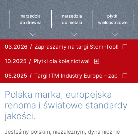
narzędzia
narzędzia
płytki
do drewna
do metalu
wieloostrzowe
03.2026
Zapraszamy na targi Stom-Tool!
10.2025
Płytki dla kolejnictwa!
05.2025
Targi ITM Industry Europe – zapraszam
Polska marka, europejska
renoma i światowe standardy
jakości.
Jesteśmy polskim, niezależnym, dynamicznie