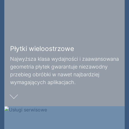
Płytki wieloostrzowe
Najwyższa klasa wydajności i zaawansowana
geometria płytek gwarantuje niezawodny
przebieg obróbki w nawet najbardziej
wymagających aplikacjach.