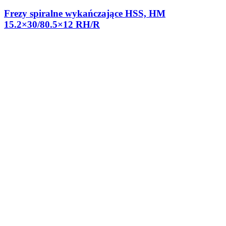
Frezy spiralne wykańczające HSS, HM
15.2×30/80.5×12 RH/R