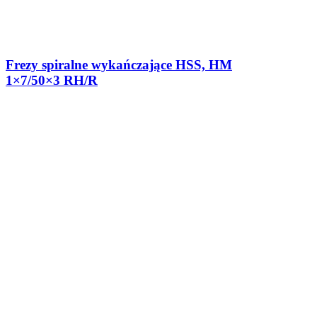
Frezy spiralne wykańczające HSS, HM
1×7/50×3 RH/R