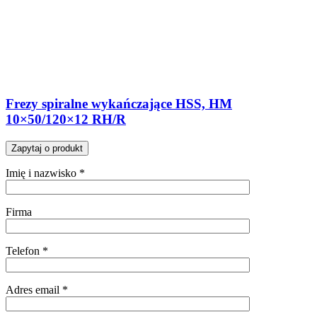
Frezy spiralne wykańczające HSS, HM
10×50/120×12 RH/R
Zapytaj o produkt
Imię i nazwisko *
Firma
Telefon *
Adres email *