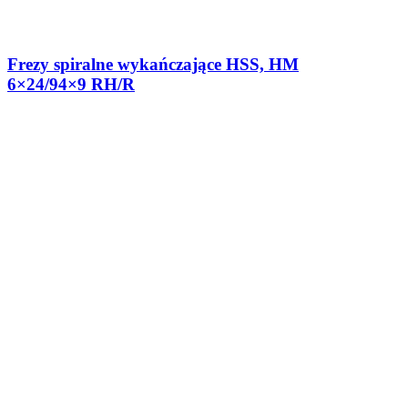
Frezy spiralne wykańczające HSS, HM
6×24/94×9 RH/R