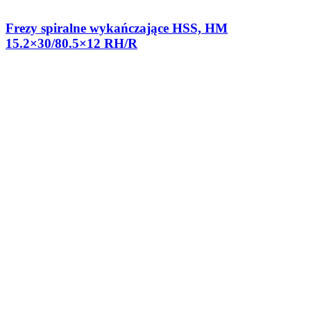
Frezy spiralne wykańczające HSS, HM
15.2×30/80.5×12 RH/R