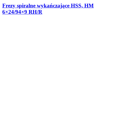
Frezy spiralne wykańczające HSS, HM
6×24/94×9 RH/R