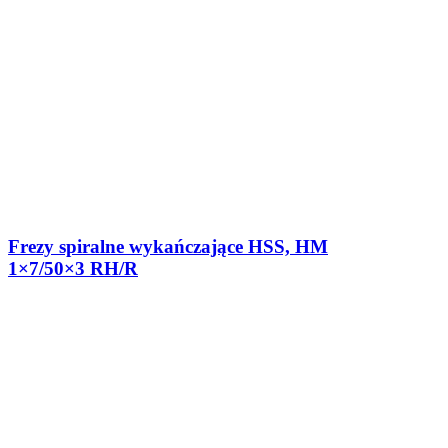
Frezy spiralne wykańczające HSS, HM
1×7/50×3 RH/R