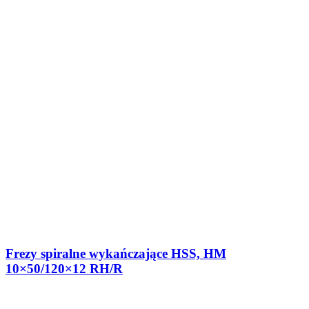
Frezy spiralne wykańczające HSS, HM
10×50/120×12 RH/R