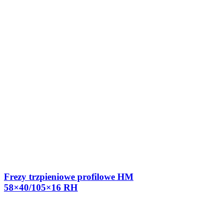
Frezy trzpieniowe profilowe HM
58×40/105×16 RH