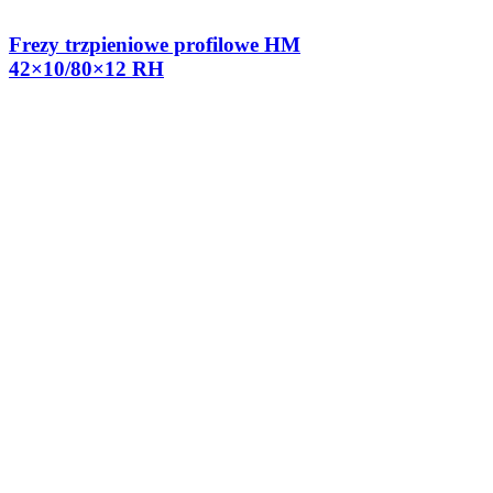
Frezy trzpieniowe profilowe HM
42×10/80×12 RH