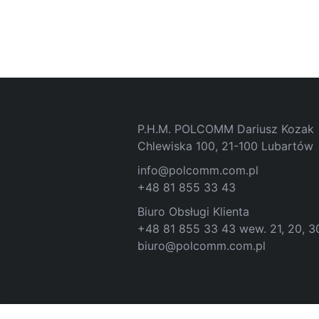
P.H.M. POLCOMM Dariusz Kozak
Chlewiska 100, 21-100 Lubartów
info@polcomm.com.pl
+48 81 855 33 43
Biuro Obsługi Klienta
+48 81 855 33 43 wew. 21, 20, 3
biuro@polcomm.com.pl