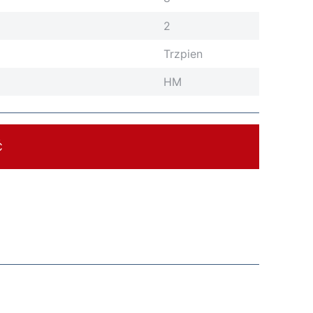
2
Trzpien
HM
Ć