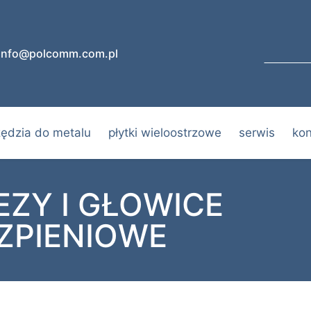
info@polcomm.com.pl
zędzia do metalu
płytki wieloostrzowe
serwis
kon
EZY I GŁOWICE
ZPIENIOWE