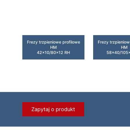
Frezy trzpieniowe profilowe
Frezy trzpieniow
HM
HM
42×10/80×12 RH
58×40/105
Zapytaj o produkt