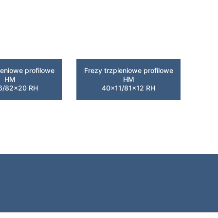
ieniowe profilowe
Frezy trzpieniowe profilowe
HM
HM
6/82×20 RH
40×11/81×12 RH