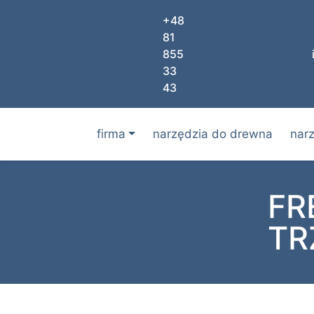
+48
81
855
33
43
firma
narzędzia do drewna
nar
FR
TR