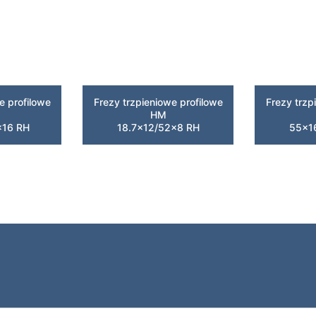
e profilowe
Frezy trzpieniowe profilowe
Frezy trzp
HM
×16 RH
18.7×12/52×8 RH
55×1