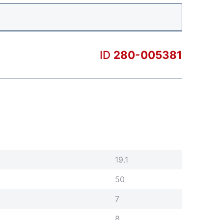
ID
280-005381
19.1
50
7
8