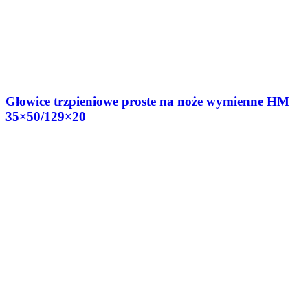
Głowice trzpieniowe proste na noże wymienne HM
35×50/129×20