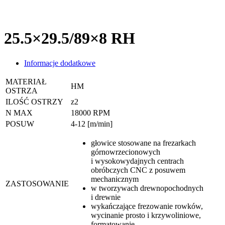
25.5×29.5/89×8 RH
Informacje dodatkowe
MATERIAŁ
HM
OSTRZA
ILOŚĆ OSTRZY
z2
N MAX
18000 RPM
POSUW
4-12 [m/min]
głowice stosowane na frezarkach
górnowrzecionowych
i wysokowydajnych centrach
obróbczych CNC z posuwem
mechanicznym
ZASTOSOWANIE
w tworzywach drewnopochodnych
i drewnie
wykańczające frezowanie rowków,
wycinanie prosto i krzywoliniowe,
formatowanie