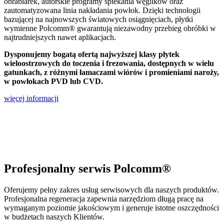
obrabiarek, autorskie programy spiekania węglików oraz
zautomatyzowana linia nakładania powłok. Dzięki technologii
bazującej na najnowszych światowych osiągnięciach, płytki
wymienne Polcomm® gwarantują niezawodny przebieg obróbki w
najtrudniejszych nawet aplikacjach.
Dysponujemy bogatą ofertą najwyższej klasy płytek
wieloostrzowych do toczenia i frezowania, dostępnych w wielu
gatunkach, z różnymi łamaczami wiórów i promieniami naroży,
w powłokach PVD lub CVD.
więcej informacji
Profesjonalny serwis Polcomm®
Oferujemy pełny zakres usług serwisowych dla naszych produktów.
Profesjonalna regeneracja zapewnia narzędziom długą pracę na
wymaganym poziomie jakościowym i generuje istotne oszczędności
w budżetach naszych Klientów.