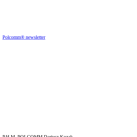
Polcomm® newsletter
P.H.M. POLCOMM Dariusz Kozak