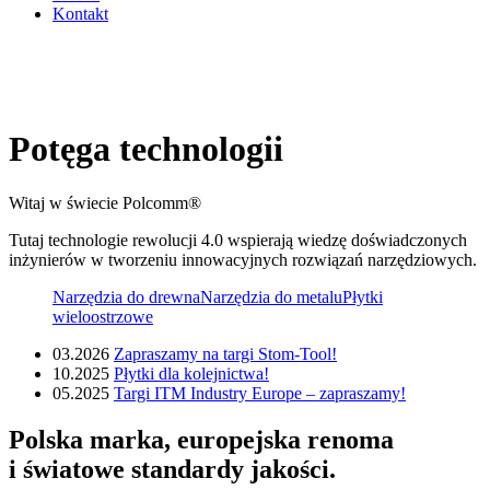
Kontakt
Potęga technologii
Witaj w świecie Polcomm®
Tutaj technologie rewolucji 4.0 wspierają wiedzę doświadczonych
inżynierów w tworzeniu innowacyjnych rozwiązań narzędziowych.
Narzędzia do drewna
Narzędzia do metalu
Płytki
wieloostrzowe
03.2026
Zapraszamy na targi Stom-Tool!
10.2025
Płytki dla kolejnictwa!
05.2025
Targi ITM Industry Europe – zapraszamy!
Polska marka, europejska renoma
i światowe standardy jakości.