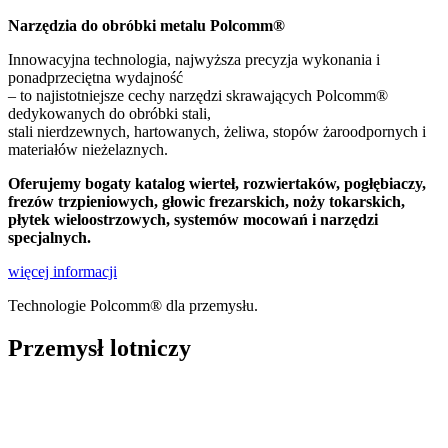
Narzędzia do obróbki metalu Polcomm®
Innowacyjna technologia, najwyższa precyzja wykonania i
ponadprzeciętna wydajność
– to najistotniejsze cechy narzędzi skrawających Polcomm®
dedykowanych do obróbki stali,
stali nierdzewnych, hartowanych, żeliwa, stopów żaroodpornych i
materiałów nieżelaznych.
Oferujemy bogaty katalog wierteł, rozwiertaków, pogłębiaczy,
frezów trzpieniowych, głowic frezarskich, noży tokarskich,
płytek wieloostrzowych, systemów mocowań i narzędzi
specjalnych.
więcej informacji
Technologie Polcomm® dla przemysłu.
Przemysł lotniczy