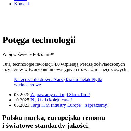
Kontakt
Potęga technologii
Witaj w świecie Polcomm®
Tutaj technologie rewolucji 4.0 wspierają wiedzę doświadczonych
inżynierów w tworzeniu innowacyjnych rozwiązań narzędziowych.
Narzędzia do drewna
Narzędzia do metalu
Płytki
wieloostrzowe
03.2026
Zapraszamy na targi Stom-Tool!
10.2025
Płytki dla kolejnictwa!
05.2025
Targi ITM Industry Europe – zapraszamy!
Polska marka, europejska renoma
i światowe standardy jakości.