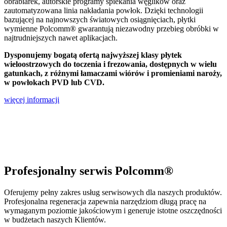
obrabiarek, autorskie programy spiekania węglików oraz
zautomatyzowana linia nakładania powłok. Dzięki technologii
bazującej na najnowszych światowych osiągnięciach, płytki
wymienne Polcomm® gwarantują niezawodny przebieg obróbki w
najtrudniejszych nawet aplikacjach.
Dysponujemy bogatą ofertą najwyższej klasy płytek
wieloostrzowych do toczenia i frezowania, dostępnych w wielu
gatunkach, z różnymi łamaczami wiórów i promieniami naroży,
w powłokach PVD lub CVD.
więcej informacji
Profesjonalny serwis Polcomm®
Oferujemy pełny zakres usług serwisowych dla naszych produktów.
Profesjonalna regeneracja zapewnia narzędziom długą pracę na
wymaganym poziomie jakościowym i generuje istotne oszczędności
w budżetach naszych Klientów.