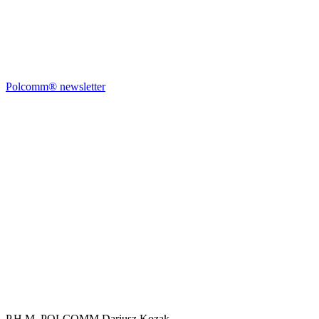
Polcomm® newsletter
P.H.M. POLCOMM Dariusz Kozak