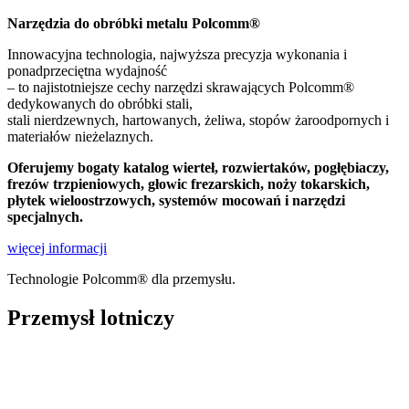
Narzędzia do obróbki metalu Polcomm®
Innowacyjna technologia, najwyższa precyzja wykonania i
ponadprzeciętna wydajność
– to najistotniejsze cechy narzędzi skrawających Polcomm®
dedykowanych do obróbki stali,
stali nierdzewnych, hartowanych, żeliwa, stopów żaroodpornych i
materiałów nieżelaznych.
Oferujemy bogaty katalog wierteł, rozwiertaków, pogłębiaczy,
frezów trzpieniowych, głowic frezarskich, noży tokarskich,
płytek wieloostrzowych, systemów mocowań i narzędzi
specjalnych.
więcej informacji
Technologie Polcomm® dla przemysłu.
Przemysł lotniczy