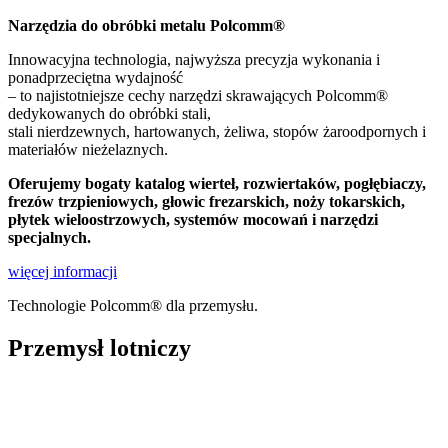
Narzędzia do obróbki metalu Polcomm®
Innowacyjna technologia, najwyższa precyzja wykonania i
ponadprzeciętna wydajność
– to najistotniejsze cechy narzędzi skrawających Polcomm®
dedykowanych do obróbki stali,
stali nierdzewnych, hartowanych, żeliwa, stopów żaroodpornych i
materiałów nieżelaznych.
Oferujemy bogaty katalog wierteł, rozwiertaków, pogłębiaczy,
frezów trzpieniowych, głowic frezarskich, noży tokarskich,
płytek wieloostrzowych, systemów mocowań i narzędzi
specjalnych.
więcej informacji
Technologie Polcomm® dla przemysłu.
Przemysł lotniczy