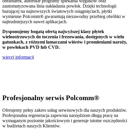
obrabiarek, autorskie programy spiekania węglików oraz
zautomatyzowana linia nakładania powłok. Dzięki technologii
bazującej na najnowszych światowych osiągnięciach, płytki
wymienne Polcomm® gwarantują niezawodny przebieg obróbki w
najtrudniejszych nawet aplikacjach.
Dysponujemy bogatą ofertą najwyższej klasy płytek
wieloostrzowych do toczenia i frezowania, dostępnych w wielu
gatunkach, z różnymi łamaczami wiórów i promieniami naroży,
w powłokach PVD lub CVD.
więcej informacji
Profesjonalny serwis Polcomm®
Oferujemy pełny zakres usług serwisowych dla naszych produktów.
Profesjonalna regeneracja zapewnia narzędziom długą pracę na
wymaganym poziomie jakościowym i generuje istotne oszczędności
w budżetach naszych Klientów.