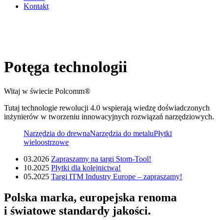
Kontakt
Potęga technologii
Witaj w świecie Polcomm®
Tutaj technologie rewolucji 4.0 wspierają wiedzę doświadczonych
inżynierów w tworzeniu innowacyjnych rozwiązań narzędziowych.
Narzędzia do drewna
Narzędzia do metalu
Płytki
wieloostrzowe
03.2026
Zapraszamy na targi Stom-Tool!
10.2025
Płytki dla kolejnictwa!
05.2025
Targi ITM Industry Europe – zapraszamy!
Polska marka, europejska renoma
i światowe standardy jakości.