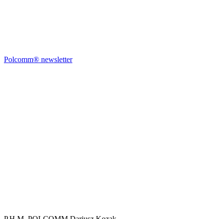
Polcomm® newsletter
P.H.M. POLCOMM Dariusz Kozak