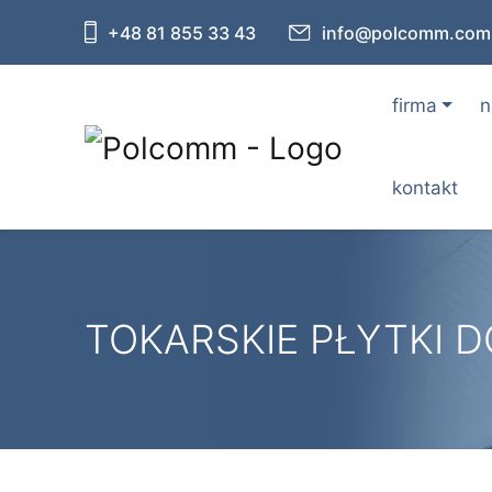
+48 81 855 33 43
info@polcomm.com.
firma
n
kontakt
TOKARSKIE PŁYTKI D