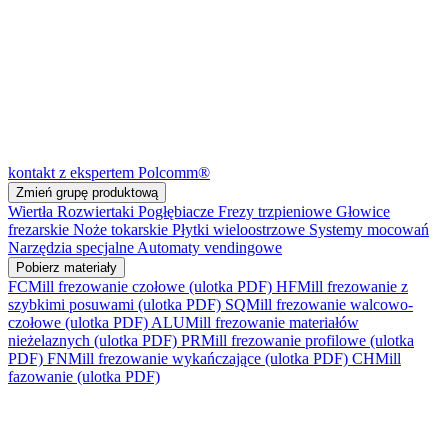
kontakt z ekspertem Polcomm®
Zmień grupę produktową
Wiertła
Rozwiertaki
Pogłębiacze
Frezy trzpieniowe
Głowice
frezarskie
Noże tokarskie
Płytki wieloostrzowe
Systemy mocowań
Narzędzia specjalne
Automaty vendingowe
Pobierz materiały
FCMill frezowanie czołowe
(ulotka PDF)
HFMill frezowanie z
szybkimi posuwami
(ulotka PDF)
SQMill frezowanie walcowo-
czołowe
(ulotka PDF)
ALUMill frezowanie materiałów
nieżelaznych
(ulotka PDF)
PRMill frezowanie profilowe
(ulotka
PDF)
FNMill frezowanie wykańczające
(ulotka PDF)
CHMill
fazowanie
(ulotka PDF)