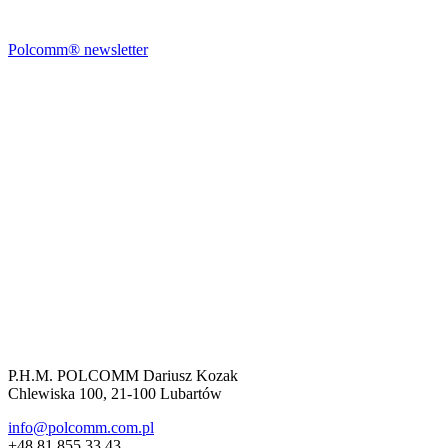
Polcomm® newsletter
P.H.M. POLCOMM Dariusz Kozak
Chlewiska 100, 21-100 Lubartów
info@polcomm.com.pl
+48 81 855 33 43