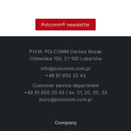
Polcomm® newsletter
P.H.M. POLCOMM Dariusz Kozak
Chlewiska 100, 21-100 Lubartów
info@polcomm.com.pl
+48 81 855 33 43
Customer service department
+48 81 855 33 43 / ex. 21, 20, 30, 33
biuro@polcomm.com.pl
Company