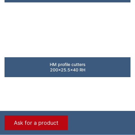
HM profile cutters
200×25.5×40 RH
Ask for a product