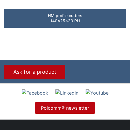
HM profile cutters
140x25x30 RH
Ask for a product
Polcomm® newsletter