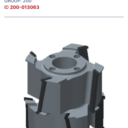
GROUP: 200
ID
200-013063