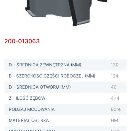
200-013063
D - ŚREDNICA ZEWNĘTRZNA (MM)
130
B - SZEROKOŚĆ CZĘŚCI ROBOCZEJ (MM)
124
D - ŚREDNICA OTWORU (MM)
40
Z - ILOŚĆ ZĘBÓW
4+4
RODZAJ MOCOWANIA
Bore
MATERIAŁ OSTRZA
HM