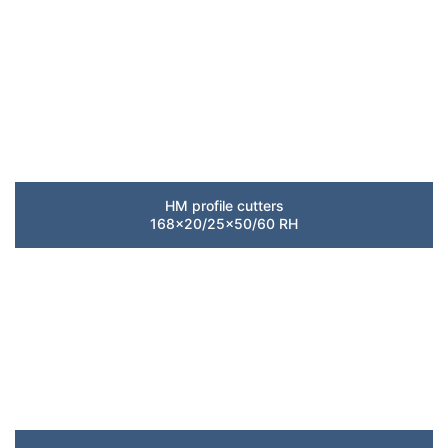
HM profile cutters
168×20/25×50/60 RH