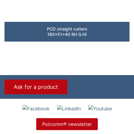
PCD straight cutters
180x51x40 RH (LH)
Ask for a product
Polcomm® newsletter